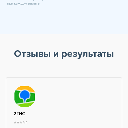
при каждом визите.
Отзывы и результаты
2ГИС
⭐⭐⭐⭐⭐