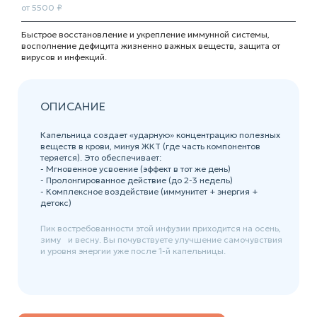
от 5500 ₽
Быстрое восстановление и укрепление иммунной системы,
восполнение дефицита жизненно важных веществ, защита от
вирусов и инфекций.
ОПИСАНИЕ
Капельница создает «ударную» концентрацию полезных
веществ в крови, минуя ЖКТ (где часть компонентов
теряется). Это обеспечивает:
- Мгновенное усвоение (эффект в тот же день)
- Пролонгированное действие (до 2-3 недель)
- Комплексное воздействие (иммунитет + энергия +
детокс)
Пик востребованности этой инфузии приходится на осень,
зиму и весну. Вы почувствуете улучшение самочувствия
и уровня энергии уже после 1-й капельницы.