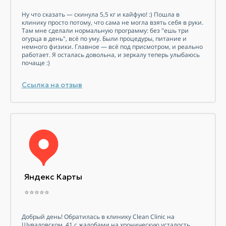
Ну что сказать — скинула 5,5 кг и кайфую! :) Пошла в
клинику просто потому, что сама не могла взять себя в руки.
Там мне сделали нормальную программу: без "ешь три
огурца в день", всё по уму. Были процедуры, питание и
немного физики. Главное — всё под присмотром, и реально
работает. Я осталась довольна, и зеркалу теперь улыбаюсь
почаще :)
Ссылка на отзыв
Яндекс Карты
⭐⭐⭐⭐⭐
Добрый день! Обратилась в клинику Clean Clinic на
Шуваловском, 41 с жалобами на хроническую усталость,