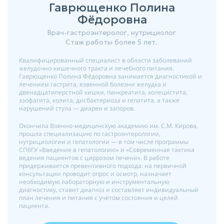
Гаврющенко Полина
Фёдоровна
Врач-гастроэнтеролог, нутрициолог
Стаж работы более 5 лет.
Квалифицированный специалист в области заболеваний
желудочно-кишечного тракта и лечебного питания.
Гаврющенко Полина Фёдоровна занимается диагностикой и
лечением гастрита, язвенной болезни желудка и
двенадцатиперстной кишки, панкреатита, холецистита,
эзофагита, колита, дисбактериоза и гепатита, а также
нарушений стула — диареи и запоров.
Окончила Военно-медицинскую академию им. С.М. Кирова,
прошла специализацию по гастроэнтерологии,
нутрициологии и гепатологии — в том числе программы
СПбГУ «Введение в гепатологию» и «Современная тактика
ведения пациентов с циррозом печени». В работе
придерживается превентивного подхода: на первичной
консультации проводит опрос и осмотр, назначает
необходимую лабораторную и инструментальную
диагностику, ставит диагноз и составляет индивидуальный
план лечения и питания с учётом состояния и целей
пациента.