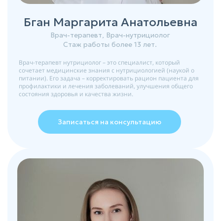
Бган Маргарита Анатольевна
Врач-терапевт, Врач-нутрициолог
Стаж работы более 13 лет.
Врач-терапевт нутрициолог – это специалист, который
сочетает медицинские знания с нутрициологией (наукой о
питании). Его задача – корректировать рацион пациента для
профилактики и лечения заболеваний, улучшения общего
состояния здоровья и качества жизни.
Записаться на консультацию