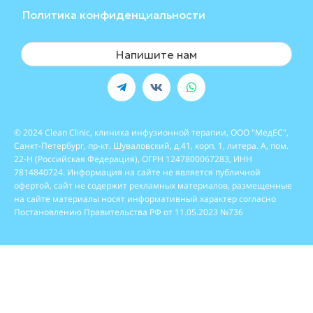
Политика конфиденциальности
Напишите нам
© 2024 Clean Clinic, клиника инфузионной терапии, ООО "МедЕС",
Санкт-Петербург, пр-кт. Шуваловский, д.41, корп. 1, литера. А, пом.
22-Н (Российская Федерация), ОГРН 1247800067283, ИНН
7814840724. Информация на сайте не является публичной
офертой, сайт не содержит рекламных материалов, размещенные
на сайте материалы носят информативный характер согласно
Постановлению Правительства РФ от 11.05.2023 №736