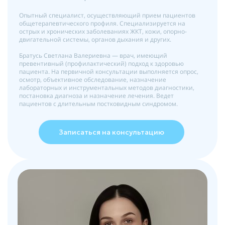
Опытный специалист, осуществляющий прием пациентов
общетерапевтического профиля. Специализируется на
острых и хронических заболеваниях ЖКТ, кожи, опорно-
двигательной системы, органов дыхания и других.
Братусь Светлана Валериевна — врач, имеющий
превентивный (профилактический) подход к здоровью
пациента. На первичной консультации выполняется опрос,
осмотр, объективное обследование, назначение
лабораторных и инструментальных методов диагностики,
постановка диагноза и назначение лечения. Ведет
пациентов с длительным постковидным синдромом.
Записаться на консультацию