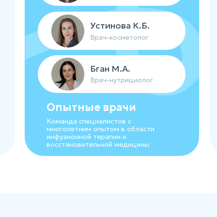
Устинова К.Б.
Врач-косметолог
Бган М.А.
Врач-нутрициолог
Опытные врачи
Команда специалистов с
многолетним опытом в области
инфузионной терапии и
восстановительной медицины