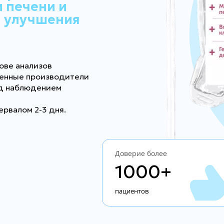
 печени и
я улучшения
ове анализов
ренные производители
од наблюдением
ервалом 2-3 дня.
Доверие более
1000+
пациентов