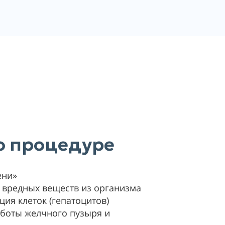
 о процедуре
ени»
 вредных веществ из организма
ия клеток (гепатоцитов)
боты желчного пузыря и