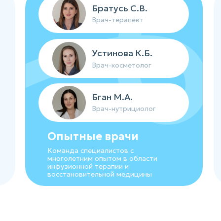
Братусь С.В.
Врач-терапевт
Устинова К.Б.
Врач-косметолог
Бган М.А.
Врач-нутрициолог
Опытные врачи
Команда специалистов с
многолетним опытом в области
инфузионной терапии и
восстановительной медицины