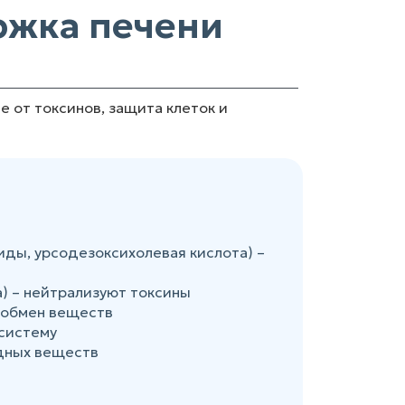
ржка печени
 от токсинов, защита клеток и
ды, урсодезоксихолевая кислота) –
а) – нейтрализуют токсины
т обмен веществ
 систему
дных веществ