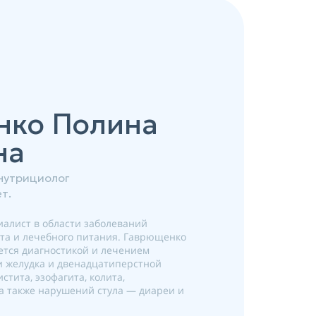
нко Полина
на
 нутрициолог
т.
алист в области заболеваний
та и лечебного питания. Гаврющенко
тся диагностикой и лечением
и желудка и двенадцатиперстной
стита, эзофагита, колита,
 а также нарушений стула — диареи и