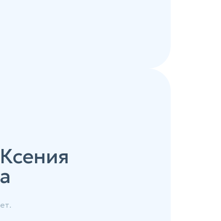
 Ксения
а
ет.