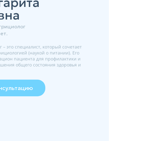
гарита
вна
утрициолог
ет.
 – это специалист, который сочетает
ициологией (наукой о питании). Его
рацион пациента для профилактики и
чшения общего состояния здоровья и
онсультацию