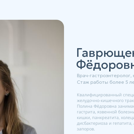
Гаврюще
Фёдоров
Врач-гастроэнтеролог,
Стаж работы более 5 ле
Квалифицированный специ
желудочно-кишечного трак
Полина Фёдоровна занимае
гастрита, язвенной болезн
кишки, панкреатита, холеци
дисбактериоза и гепатита,
запоров.