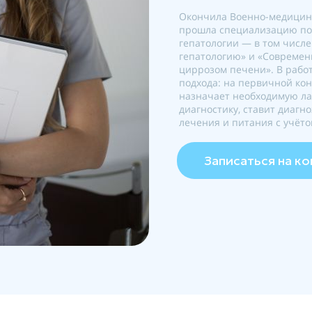
Окончила Военно-медицинс
прошла специализацию по 
гепатологии — в том числ
гепатологию» и «Современ
циррозом печени». В рабо
подхода: на первичной кон
назначает необходимую л
диагностику, ставит диагн
лечения и питания с учёто
Записаться на к