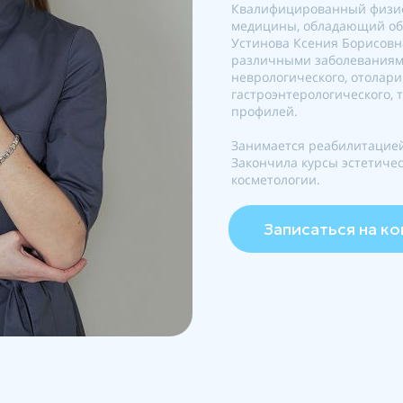
Квалифицированный физио
медицины, обладающий о
Устинова Ксения Борисовн
различными заболеваниями
неврологического, отолари
гастроэнтерологического, 
профилей.
Занимается реабилитацией
Закончила курсы эстетиче
косметологии.
Записаться на к