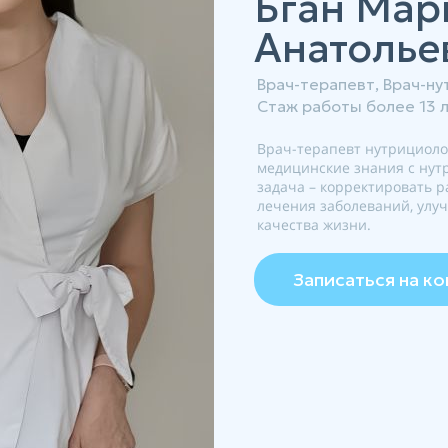
Бган Мар
Анатолье
Врач-терапевт, Врач-н
Стаж работы более 13 л
Врач-терапевт нутрициолог
медицинские знания с нутр
задача – корректировать 
лечения заболеваний, улу
качества жизни.
Записаться на к