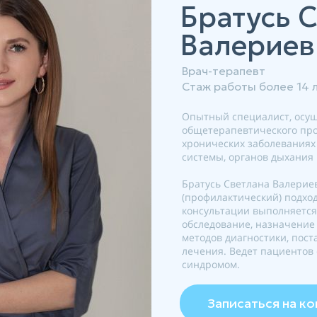
Братусь 
Валериев
Врач-терапевт
Стаж работы более 14 л
Опытный специалист, осу
общетерапевтического про
хронических заболеваниях
системы, органов дыхания 
Братусь Светлана Валери
(профилактический) подхо
консультации выполняется 
обследование, назначение
методов диагностики, пост
лечения. Ведет пациентов
синдромом.
Записаться на к