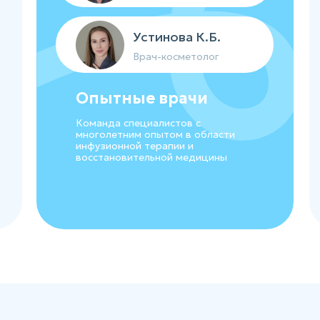
Устинова К.Б.
Врач-косметолог
Опытные врачи
Команда специалистов с
многолетним опытом в области
инфузионной терапии и
восстановительной медицины