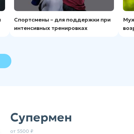
и
Спортсмены – для поддержки при
Муж
интенсивных тренировках
воз
Супермен
от 5500 ₽