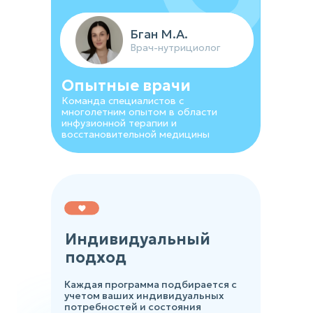
Устинова К.Б.
Бган М.А.
Врач-косметолог
Врач-нутрициолог
Опытные врачи
Команда специалистов с
многолетним опытом в области
инфузионной терапии и
восстановительной медицины
Индивидуальный
подход
Каждая программа подбирается с
учетом ваших индивидуальных
потребностей и состояния