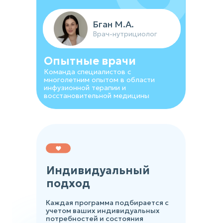
Устинова К.Б.
Бган М.А.
Врач-косметолог
Врач-нутрициолог
Опытные врачи
Команда специалистов с
многолетним опытом в области
инфузионной терапии и
восстановительной медицины
Индивидуальный
подход
Каждая программа подбирается с
учетом ваших индивидуальных
потребностей и состояния