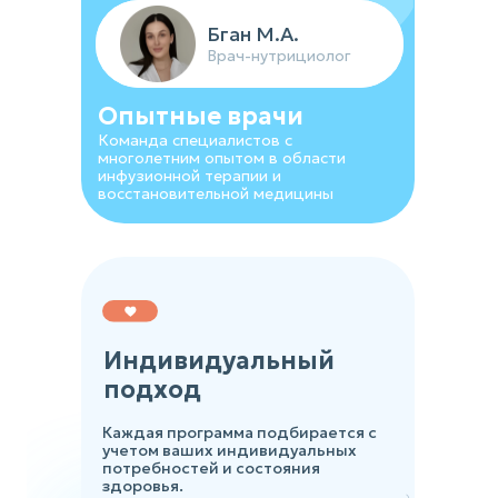
Устинова К.Б.
Бган М.А.
Врач-косметолог
Врач-нутрициолог
Опытные врачи
Команда специалистов с
многолетним опытом в области
инфузионной терапии и
восстановительной медицины
Индивидуальный
подход
Каждая программа подбирается с
учетом ваших индивидуальных
потребностей и состояния
здоровья.