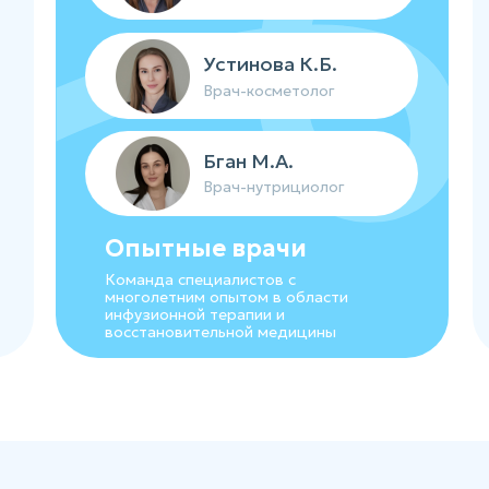
Устинова К.Б.
Врач-косметолог
Бган М.А.
Врач-нутрициолог
Опытные врачи
Команда специалистов с
многолетним опытом в области
инфузионной терапии и
восстановительной медицины