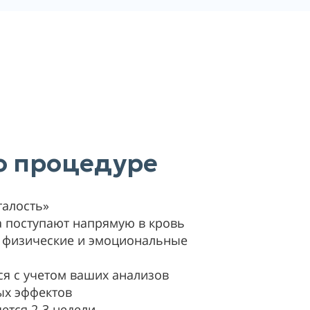
 о процедуре
талость»
 поступают напрямую в кровь
т физические и эмоциональные
ся с учетом ваших анализов
ых эффектов
ется 2-3 недели