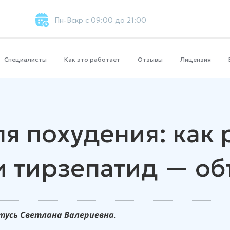
Пн-Вскр с 09:00 до 21:00
Специалисты
Как это работает
Отзывы
Лицензия
я похудения: как
и тирзепатид — об
тусь Светлана Валериевна
.