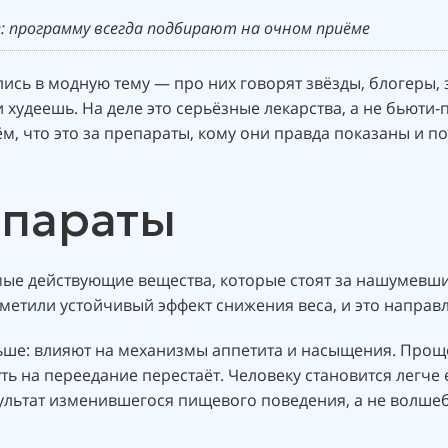
: программу всегда подбирают на очном приёме
лись в модную тему — про них говорят звёзды, блогеры, 
 худеешь. На деле это серьёзные лекарства, а не бьюти-
м, что это за препараты, кому они правда показаны и по
епараты
амые действующие вещества, которые стоят за нашумевш
аметили устойчивый эффект снижения веса, и это направ
ьше: влияют на механизмы аппетита и насыщения. Проще
ть на переедание перестаёт. Человеку становится легче
зультат изменившегося пищевого поведения, а не волше