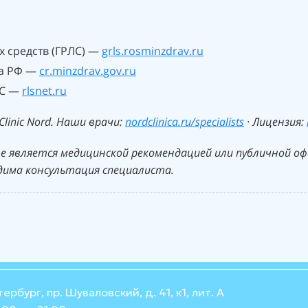
х средств (ГРЛС) —
grls.rosminzdrav.ru
ва РФ —
cr.minzdrav.gov.ru
ЛС —
rlsnet.ru
linic Nord. Наши врачи:
nordclinica.ru/specialists
· Лицензия:
е является медицинской рекомендацией или публичной о
дима консультация специалиста.
тербург, пр. Шуваловский, д. 41, к1, лит. А