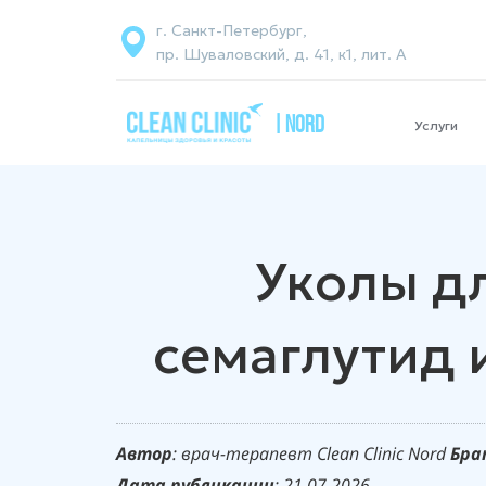
г. Санкт-Петербург,
пр. Шуваловский, д. 41, к1, лит. А
| NORD
Услуги
Уколы дл
семаглутид 
Автор
: врач-терапевт Clean Clinic Nord
Бра
Дата
публикации
: 21.07.2026.