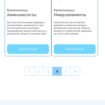
Капельница
Капельница
Аминокислоты
Микроэлементы
Быстрое восполнение дефицита
Комплексное восполнение
незаменимых аминокислот для
дефицита жизненно важных
восстановления организма,
минералов, улучшение обмена
наращивания мышечной массы и
веществ и укрепление здоровья
улучшения общего самочувствия.
на клеточном уровне.
ЗАПИСАТЬСЯ
ЗАПИСАТЬСЯ
1
2
3
4
5
6