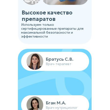
Высокое качество
препаратов
Используем только
сертифицированные препараты для
максимальной безопасности и
эффективности
Братусь С.В.
Врач-терапевт
Устинова К.Б.
Бган М.А.
Врач-косметолог
Врач-нутрициолог